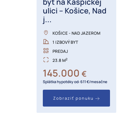
byt na Kaspickej
ulici – Košice, Nad
j...
KOŠICE - NAD JAZEROM
1 IZBOVÝ BYT
PREDAJ
2
23.8 M
145.000
€
Splátka hypotéky od: 611 €/mesačne
Zobraziť ponuku