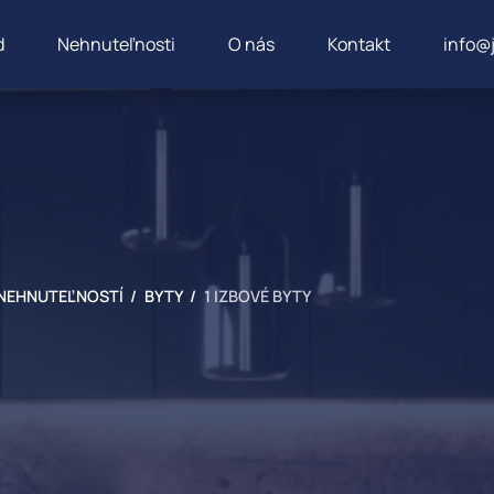
d
Nehnuteľnosti
O nás
Kontakt
info@
NEHNUTEĽNOSTÍ /
BYTY /
1 IZBOVÉ BYTY