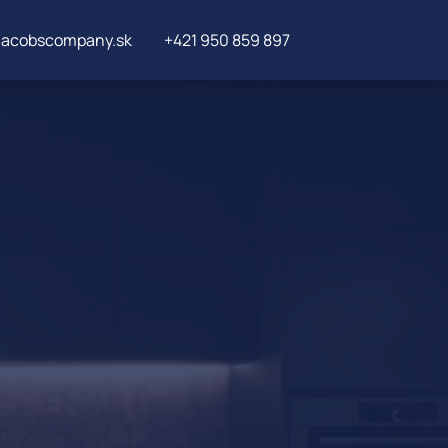
×
jacobscompany.sk
+421 950 859 897