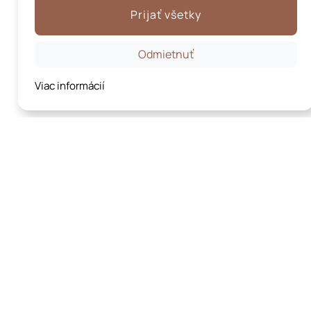
Prijať všetky
Odmietnuť
Viac informácií
NAVIGÁCIA
NE
Úvod
Byt