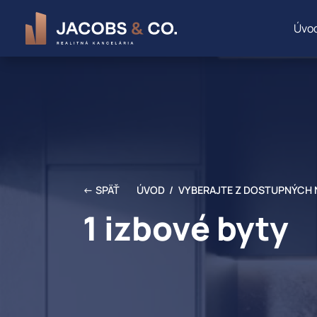
Úvo
← SPÄŤ
ÚVOD /
VYBERAJTE Z DOSTUPNÝCH 
1 izbové byty